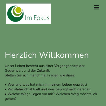
Herzlich Willkommen
Unser Leben besteht aus einer Vergangenheit, der
Gegenwart und der Zukunft.
Stellen Sie sich manchmal Fragen wie diese:
• Wer und was hat mich in meinem Leben geprägt?
• Wo stehe ich aktuell und was bewegt mich gerade?
• Welche Wege liegen vor mir? Welchen Weg möchte ich
gehen?